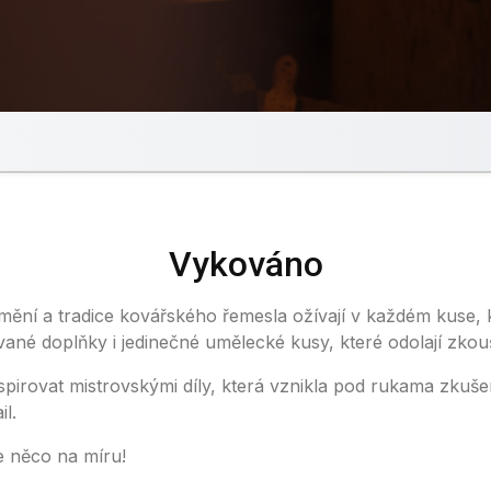
Vykováno
umění a tradice kovářského řemesla ožívají v každém kuse, k
vané doplňky i jedinečné umělecké kusy, které odolají zkou
nspirovat mistrovskými díly, která vznikla pod rukama zkuše
il.
e něco na míru!