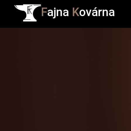
F
ajna
K
ovárna